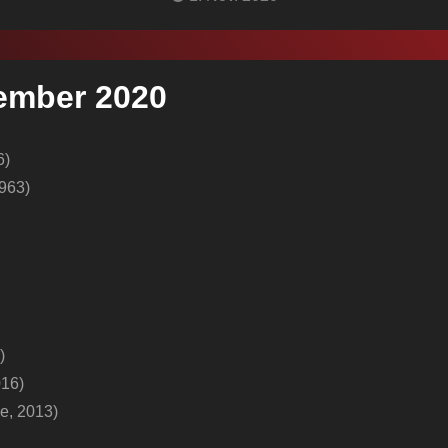
vember 2020
6)
1963)
)
016)
e, 2013)