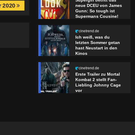
Supergirl betritt das
er 2020
neue DCEU von James
Gunn: So tough ist
Supermans Cousine!
cinetrend.de
Ich weiß, was du
letzten Sommer getan
hast Neustart in den
Kinos
cinetrend.de
Erste Trailer zu Mortal
Kombat 2 stellt Fan-
Liebling Johnny Cage
vor