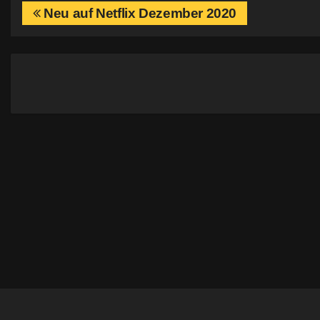
B
Neu auf Netflix Dezember 2020
e
i
t
r
a
g
s
n
a
v