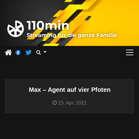
Z
u
m
I
n
h
a
l
t
s
Max – Agent auf vier Pfoten
p
r
15. Apr. 2021
i
n
g
e