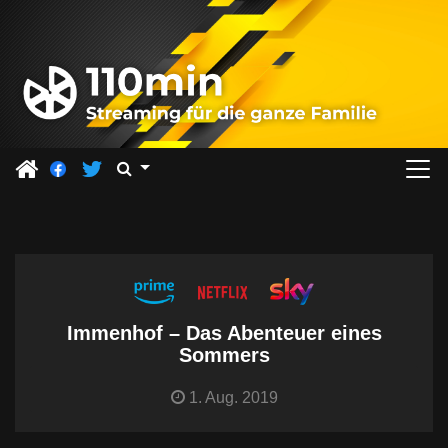
Z
u
m
I
n
h
a
l
t
s
p
r
Immenhof – Das Abenteuer eines
i
Sommers
n
1. Aug. 2019
g
e