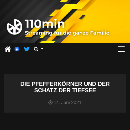
Z
u
m
I
n
h
a
l
t
s
DIE PFEFFERKÖRNER UND DER
p
SCHATZ DER TIEFSEE
r
i
14. Juni 2021
n
g
e