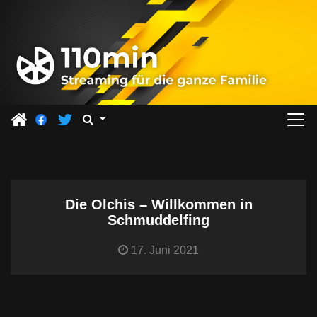
Z
u
m
I
n
h
a
l
t
s
Die Olchis – Willkommen in
p
Schmuddelfing
r
i
17. Juni 2021
n
g
e