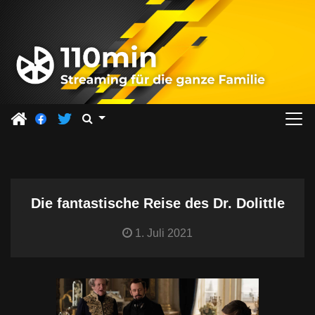
Z
u
m
I
n
h
a
l
t
s
Die fantastische Reise des Dr. Dolittle
p
r
1. Juli 2021
i
n
g
e