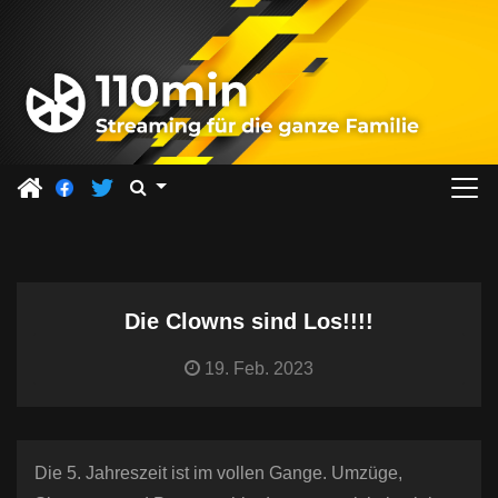
Z
u
m
I
n
h
a
l
t
s
Die Clowns sind Los!!!!
p
r
19. Feb. 2023
i
n
g
Die 5. Jahreszeit ist im vollen Gange. Umzüge,
e