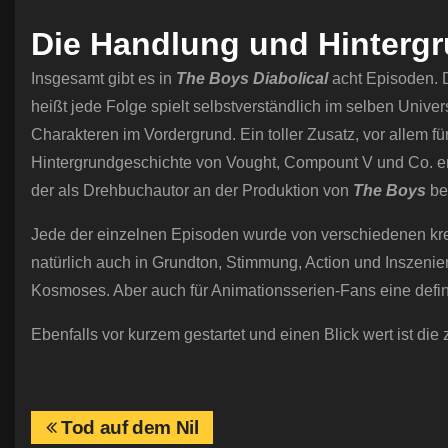
Die Handlung und Hintergr
Insgesamt gibt es in
The Boys Diabolical
acht Episoden. D
heißt jede Folge spielt selbstverständlich im selben Univ
Charakteren im Vordergrund. Ein toller Zusatz, vor allem fü
Hintergrundgeschichte von Vought, Compount V und Co. erf
der als Drehbuchautor an der Produktion von
The Boys
bet
Jede der einzelnen Episoden wurde von verschiedenen krea
natürlich auch in Grundton, Stimmung, Action und Inszeni
Kosmoses. Aber auch für Animationsserien-Fans eine defin
Ebenfalls vor kurzem gestartet und einen Blick wert ist die
B
Tod auf dem Nil