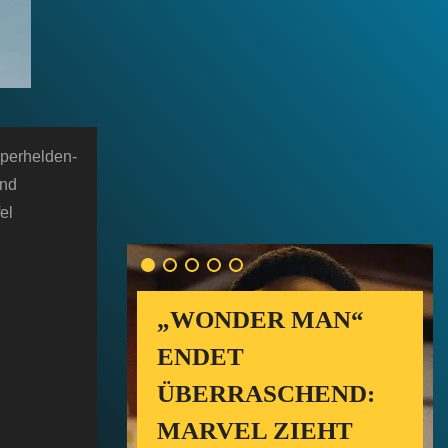
uperhelden-
und
el
„WONDER MAN“
ENDET
ÜBERRASCHEND:
MARVEL ZIEHT