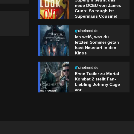
Supergirl betritt das
neue DCEU von James
Gunn: So tough ist
Supermans Cousine!
cinetrend.de
Ich weiß, was du
letzten Sommer getan
hast Neustart in den
Kinos
cinetrend.de
Erste Trailer zu Mortal
Kombat 2 stellt Fan-
Liebling Johnny Cage
vor