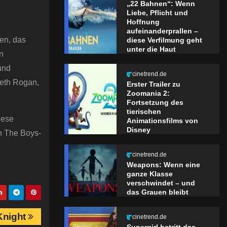
„22 Bahnen“: Wenn
Liebe, Pflicht und
Hoffnung
aufeinanderprallen –
den, das
diese Verfilmung geht
unter die Haut
n
und
cinetrend.de
Seth Rogan,
Erster Trailer zu
Zoomania 2:
Fortsetzung des
tierischen
iese
Animationsfilms von
Disney
n The Boys-
cinetrend.de
Weapons: Wenn eine
ganze Klasse
verschwindet – und
das Grauen bleibt
Knight
cinetrend.de